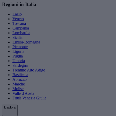
Regioni in Italia
Lazio
Veneto
Toscana
Campania
Lombardia
Sicilia
Emilia-Romagna
Piemonte
Liguria
Puglia
Umbria
Sardegna
Trentino Alto Adige
Basilicata
Abruzzo
Marche
Molise
Valle d'Aosta
Friuli Venezia Giulia
Esplora