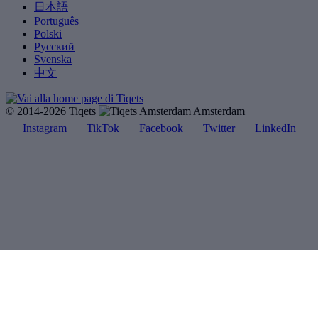
日本語
Português
Polski
Русский
Svenska
中文
© 2014-2026 Tiqets
Amsterdam
Instagram
TikTok
Facebook
Twitter
LinkedIn