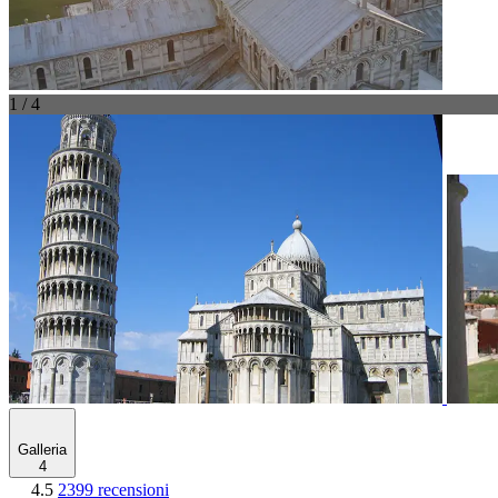
1 / 4
Galleria
4
4.5
2399 recensioni