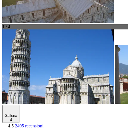
1 / 4
Galleria
4
4.5
2405 recensioni