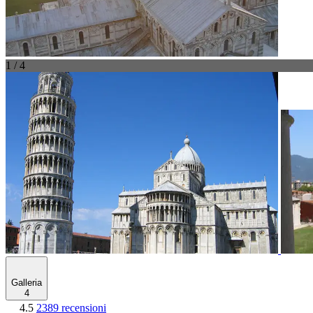
1 / 4
Galleria
4
4.5
2389 recensioni