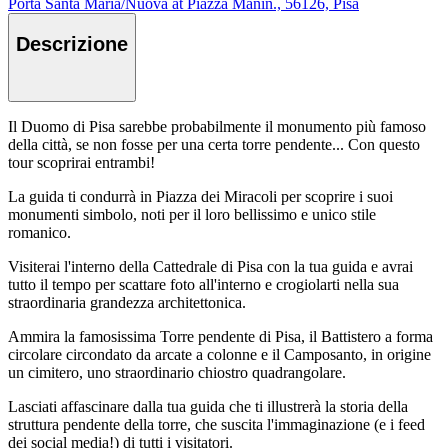
Porta Santa Maria/Nuova at Piazza Manin., 56126, Pisa
Descrizione
Il Duomo di Pisa sarebbe probabilmente il monumento più famoso
della città, se non fosse per una certa torre pendente... Con questo
tour scoprirai entrambi!
La guida ti condurrà in Piazza dei Miracoli per scoprire i suoi
monumenti simbolo, noti per il loro bellissimo e unico stile
romanico.
Visiterai l'interno della Cattedrale di Pisa con la tua guida e avrai
tutto il tempo per scattare foto all'interno e crogiolarti nella sua
straordinaria grandezza architettonica.
Ammira la famosissima Torre pendente di Pisa, il Battistero a forma
circolare circondato da arcate a colonne e il Camposanto, in origine
un cimitero, uno straordinario chiostro quadrangolare.
Lasciati affascinare dalla tua guida che ti illustrerà la storia della
struttura pendente della torre, che suscita l'immaginazione (e i feed
dei social media!) di tutti i visitatori.