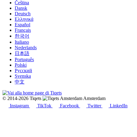
Čeština
Dansk
Deutsch
Ελληνικά
Español
Français
한국어
Italiano
Nederlands
日本語
Português
Polski
Русский
Svenska
中文
© 2014-2026 Tiqets
Amsterdam
Instagram
TikTok
Facebook
Twitter
LinkedIn