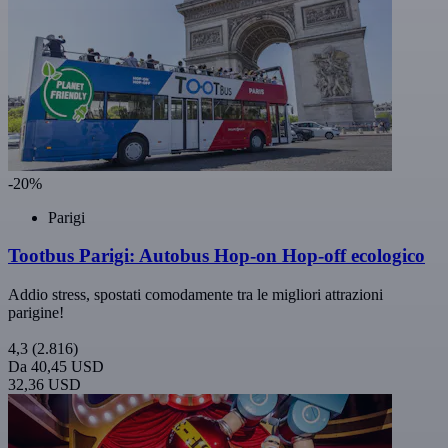
-20%
Parigi
Tootbus Parigi: Autobus Hop-on Hop-off ecologico
Addio stress, spostati comodamente tra le migliori attrazioni
parigine!
4,3
(2.816)
Da
40,45 USD
32,36 USD