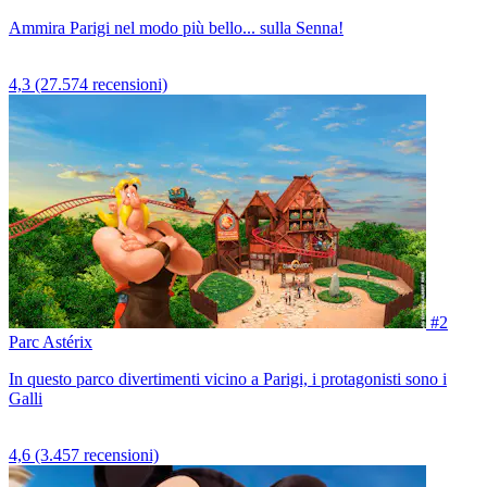
Ammira Parigi nel modo più bello... sulla Senna!
4,3
(27.574 recensioni)
#2
Parc Astérix
In questo parco divertimenti vicino a Parigi, i protagonisti sono i
Galli
4,6
(3.457 recensioni)