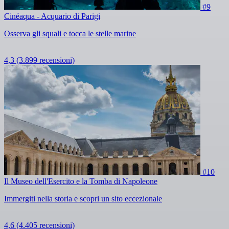
#9
Cinéaqua - Acquario di Parigi
Osserva gli squali e tocca le stelle marine
4,3
(3.899 recensioni)
#10
Il Museo dell'Esercito e la Tomba di Napoleone
Immergiti nella storia e scopri un sito eccezionale
4,6
(4.405 recensioni)