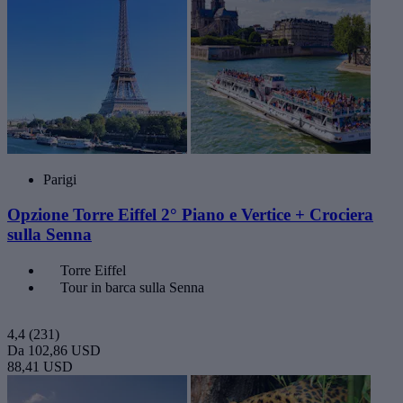
Parigi
Opzione Torre Eiffel 2° Piano e Vertice + Crociera
sulla Senna
Torre Eiffel
Tour in barca sulla Senna
4,4
(231)
Da
102,86 USD
88,41 USD