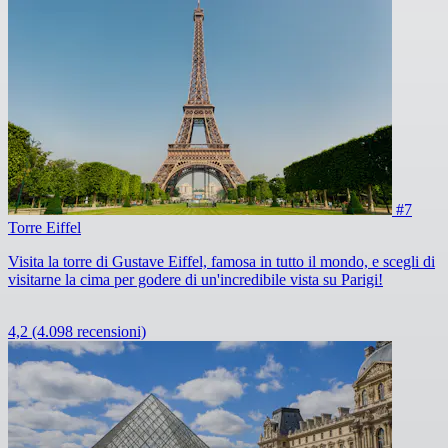
#7
Torre Eiffel
Visita la torre di Gustave Eiffel, famosa in tutto il mondo, e scegli di
visitarne la cima per godere di un'incredibile vista su Parigi!
4,2
(4.098 recensioni)