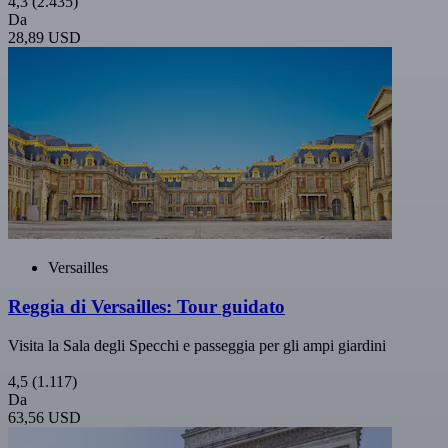
4,3
(2.435)
Da
28,89 USD
Versailles
Reggia di Versailles: Tour guidato
Visita la Sala degli Specchi e passeggia per gli ampi giardini
4,5
(1.117)
Da
63,56 USD