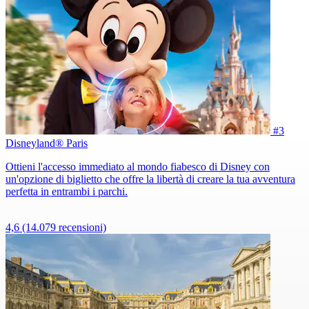
#3
Disneyland® Paris
Ottieni l'accesso immediato al mondo fiabesco di Disney con
un'opzione di biglietto che offre la libertà di creare la tua avventura
perfetta in entrambi i parchi.
4,6
(14.079 recensioni)