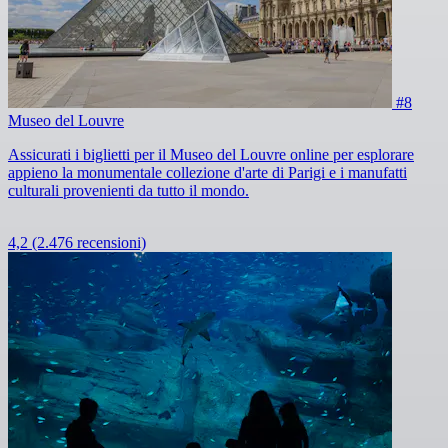
#8
Museo del Louvre
Assicurati i biglietti per il Museo del Louvre online per esplorare
appieno la monumentale collezione d'arte di Parigi e i manufatti
culturali provenienti da tutto il mondo.
4,2
(2.476 recensioni)