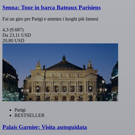
Senna: Tour in barca Bateaux Parisiens
Fai un giro per Parigi e ammira i luoghi più famosi
4,3
(9.687)
Da
23,11 USD
20,80 USD
Parigi
BESTSELLER
Palais Garnier: Visita autoguidata