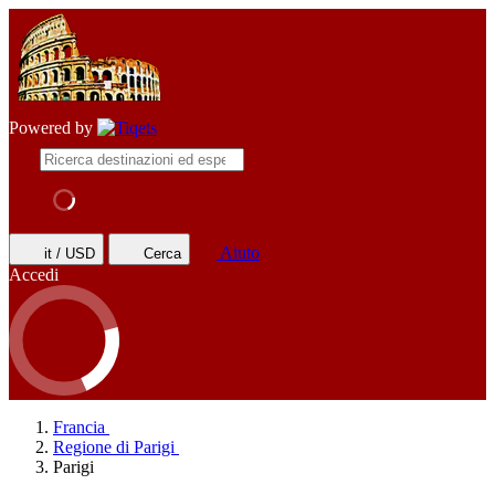
Powered by
Aiuto
it / USD
Cerca
Accedi
Francia
Regione di Parigi
Parigi