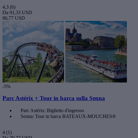
4,3
(6)
Da
91,33 USD
86,77 USD
-5%
Parc Astérix + Tour in barca sulla Senna
Parc Astérix: Biglietto d'ingresso
Senna: Tour in barca BATEAUX-MOUCHES®
4
(1)
Da
79,77 USD