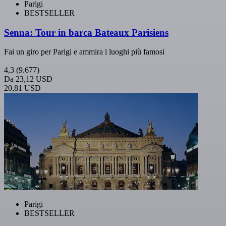
Parigi
BESTSELLER
Senna: Tour in barca Bateaux Parisiens
Fai un giro per Parigi e ammira i luoghi più famosi
4,3
(9.677)
Da
23,12 USD
20,81 USD
Parigi
BESTSELLER