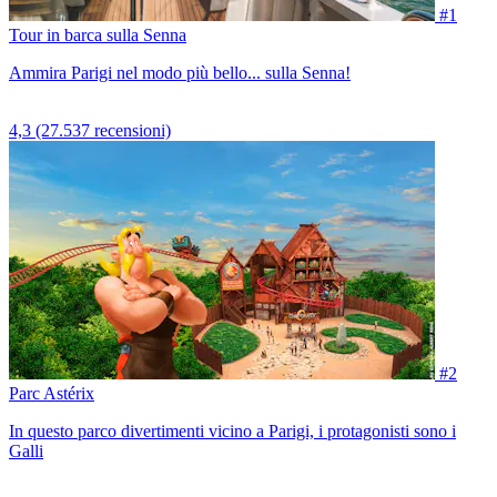
#1
Tour in barca sulla Senna
Ammira Parigi nel modo più bello... sulla Senna!
4,3
(27.537 recensioni)
#2
Parc Astérix
In questo parco divertimenti vicino a Parigi, i protagonisti sono i
Galli