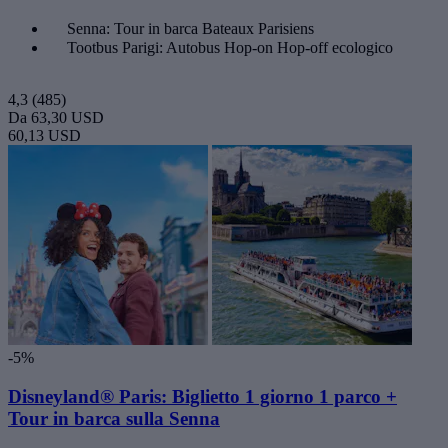
Senna: Tour in barca Bateaux Parisiens
Tootbus Parigi: Autobus Hop-on Hop-off ecologico
4,3
(485)
Da
63,30 USD
60,13 USD
-5%
Disneyland® Paris: Biglietto 1 giorno 1 parco +
Tour in barca sulla Senna