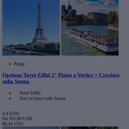
Parigi
Opzione Torre Eiffel 2° Piano e Vertice + Crociera
sulla Senna
Torre Eiffel
Tour in barca sulla Senna
4,4
(229)
Da
102,89 USD
88,44 USD