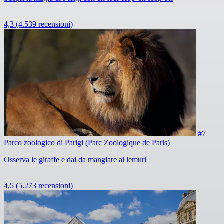
4,3
(4.539 recensioni)
#7
Parco zoologico di Parigi (Parc Zoologique de Paris)
Osserva le giraffe e dai da mangiare ai lemuri
4,5
(5.273 recensioni)