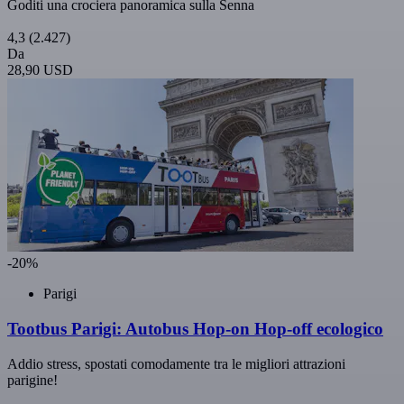
Goditi una crociera panoramica sulla Senna
4,3
(2.427)
Da
28,90 USD
-20%
Parigi
Tootbus Parigi: Autobus Hop-on Hop-off ecologico
Addio stress, spostati comodamente tra le migliori attrazioni
parigine!