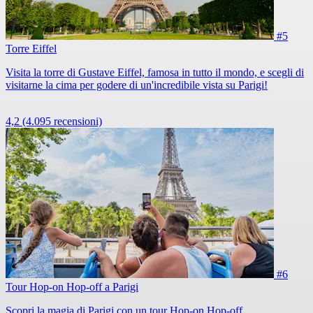
#5
Torre Eiffel
Visita la torre di Gustave Eiffel, famosa in tutto il mondo, e scegli di
visitarne la cima per godere di un'incredibile vista su Parigi!
4,2
(4.095 recensioni)
#6
Tour Hop-on Hop-off a Parigi
Scopri la magia di Parigi con un tour Hop-on Hop-off