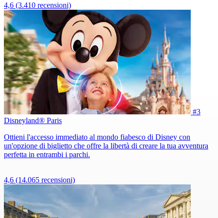
4,6
(3.410 recensioni)
#3
Disneyland® Paris
Ottieni l'accesso immediato al mondo fiabesco di Disney con
un'opzione di biglietto che offre la libertà di creare la tua avventura
perfetta in entrambi i parchi.
4,6
(14.065 recensioni)