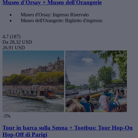
Museo d'Orsay + Museo dell'Orangerie
Museo d'Orsay: Ingresso Riservato
Museo dell'Orangerie: Biglietto d'ingresso
4,7
(187)
Da
28,32 USD
26,91 USD
-5%
Tour in barca sulla Senna + Tootbus: Tour Hop-On
Hop-Off di Parigi