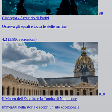
#9
Cinéaqua - Acquario di Parigi
Osserva gli squali e tocca le stelle marine
4,3
(3.896 recensioni)
#10
Il Museo dell'Esercito e la Tomba di Napoleone
Immergiti nella storia e scopri un sito eccezionale