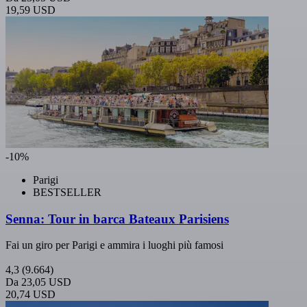
19,59 USD
-10%
Parigi
BESTSELLER
Senna: Tour in barca Bateaux Parisiens
Fai un giro per Parigi e ammira i luoghi più famosi
4,3
(9.664)
Da
23,05 USD
20,74 USD