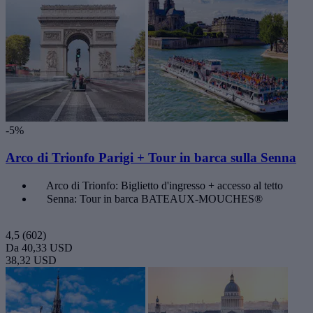
-5%
Arco di Trionfo Parigi + Tour in barca sulla Senna
Arco di Trionfo: Biglietto d'ingresso + accesso al tetto
Senna: Tour in barca BATEAUX-MOUCHES®
4,5
(602)
Da
40,33 USD
38,32 USD