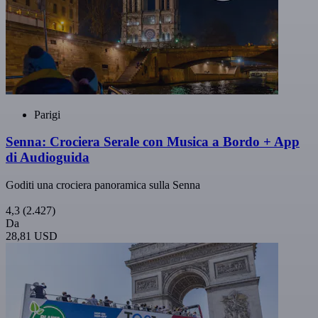
Parigi
Senna: Crociera Serale con Musica a Bordo + App
di Audioguida
Goditi una crociera panoramica sulla Senna
4,3
(2.427)
Da
28,81 USD