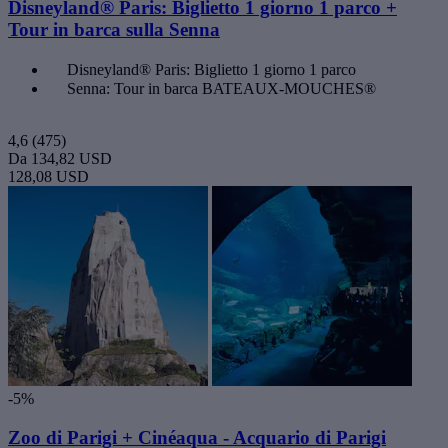
Disneyland® Paris: Biglietto 1 giorno 1 parco +
Tour in barca sulla Senna
Disneyland® Paris: Biglietto 1 giorno 1 parco
Senna: Tour in barca BATEAUX-MOUCHES®
4,6
(475)
Da
134,82 USD
128,08 USD
-5%
Zoo di Parigi + Cinéaqua - Acquario di Parigi