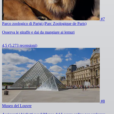
#7
Parco zoologico di Parigi (Parc Zoologique de Paris)
Osserva le giraffe e dai da mangiare ai lemuri
4,5
(5.273 recensioni)
#8
Museo del Louvre