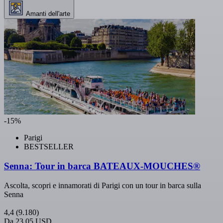
Amanti dell'arte
-15%
Parigi
BESTSELLER
Senna: Tour in barca BATEAUX-MOUCHES®
Ascolta, scopri e innamorati di Parigi con un tour in barca sulla
Senna
4,4
(9.180)
Da
23,05 USD