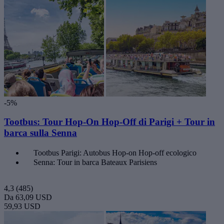
-5%
Tootbus: Tour Hop-On Hop-Off di Parigi + Tour in
barca sulla Senna
Tootbus Parigi: Autobus Hop-on Hop-off ecologico
Senna: Tour in barca Bateaux Parisiens
4,3
(485)
Da
63,09 USD
59,93 USD