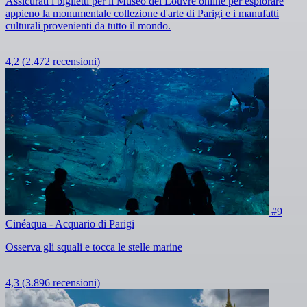
Assicurati i biglietti per il Museo del Louvre online per esplorare
appieno la monumentale collezione d'arte di Parigi e i manufatti
culturali provenienti da tutto il mondo.
4,2
(2.472 recensioni)
#9
Cinéaqua - Acquario di Parigi
Osserva gli squali e tocca le stelle marine
4,3
(3.896 recensioni)