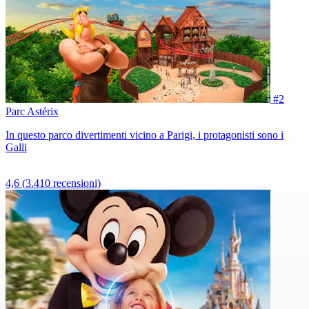
#2
Parc Astérix
In questo parco divertimenti vicino a Parigi, i protagonisti sono i
Galli
4,6
(3.410 recensioni)