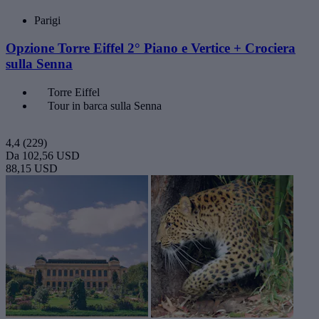
Parigi
Opzione Torre Eiffel 2° Piano e Vertice + Crociera
sulla Senna
Torre Eiffel
Tour in barca sulla Senna
4,4
(229)
Da
102,56 USD
88,15 USD