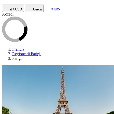
Aiuto
it / USD
Cerca
Accedi
Francia
Regione di Parigi
Parigi