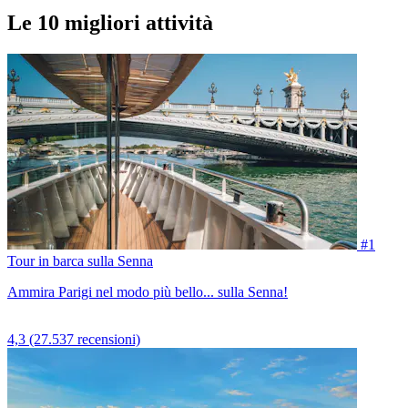
Le 10 migliori attività
#1
Tour in barca sulla Senna
Ammira Parigi nel modo più bello... sulla Senna!
4,3
(27.537 recensioni)