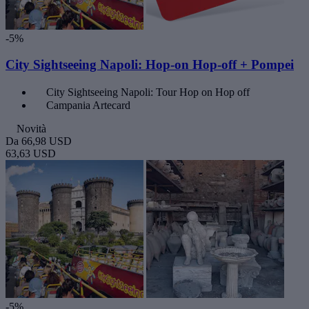
-5%
City Sightseeing Napoli: Hop-on Hop-off + Pompei
City Sightseeing Napoli: Tour Hop on Hop off
Campania Artecard
Novità
Da
66,98 USD
63,63 USD
-5%