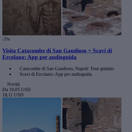
-5%
Visita Catacombe di San Gaudioso + Scavi di
Ercolano: App per audioguida
Catacombe di San Gaudioso, Napoli: Tour guidato
Scavi di Ercolano: App per audioguida
Novità
Da
19,05 USD
18,11 USD