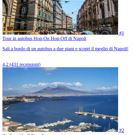
#1
Tour in autobus Hop-On Hop-Off di Napoli
Sali a bordo di un autobus a due piani e scopri il meglio di Napoli!
4,2
(431 recensioni)
#2