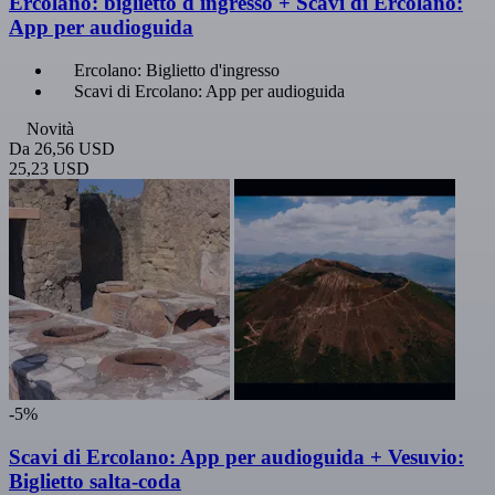
Ercolano: biglietto d'ingresso + Scavi di Ercolano:
App per audioguida
Ercolano: Biglietto d'ingresso
Scavi di Ercolano: App per audioguida
Novità
Da
26,56 USD
25,23 USD
-5%
Scavi di Ercolano: App per audioguida + Vesuvio:
Biglietto salta-coda