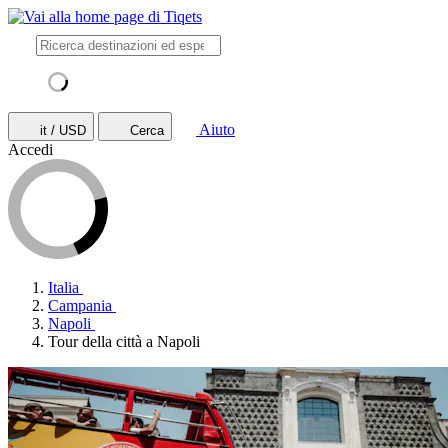
Aiuto
it / USD
Cerca
Accedi
Italia
Campania
Napoli
Tour della città a Napoli