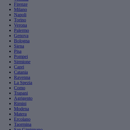
Firenze
Milano
Napoli
Torino
Verona
Palermo
Genova
Bologna
Siena
Pisa
Pompei
Sirmione
Capri
Catania
Ravenna
La Spezia
Como
Trapani
Agrigento
Rimini
Modena
Matera
Ercolano
Taormina
San Gimignano