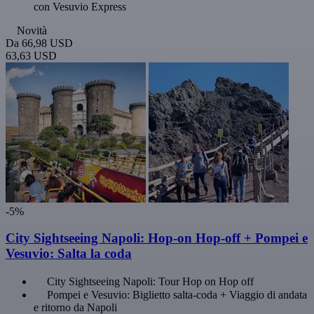
con Vesuvio Express
Novità
Da
66,98 USD
63,63 USD
-5%
City Sightseeing Napoli: Hop-on Hop-off + Pompei e
Vesuvio: Salta la coda
City Sightseeing Napoli: Tour Hop on Hop off
Pompei e Vesuvio: Biglietto salta-coda + Viaggio di andata
e ritorno da Napoli