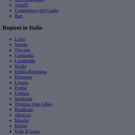
Amalfi
Castelnuovo del Garda
Bari
Regioni in Italia
Lazio
Veneto
Toscana
Campania
Lombardia
Sicilia
Emilia-Romagna
Piemonte
Liguria
Puglia
Umbria
Sardegna
Trentino Alto Adige
Basilicata
Abruzzo
Marche
Molise
Valle d'Aosta