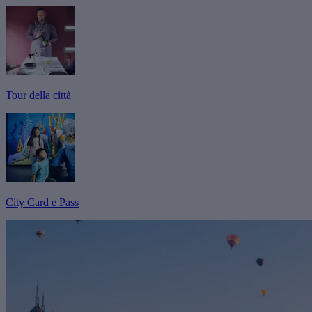
Tour della città
City Card e Pass