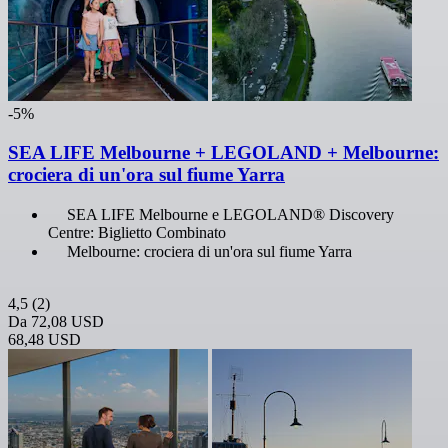
-5%
SEA LIFE Melbourne + LEGOLAND + Melbourne:
crociera di un'ora sul fiume Yarra
SEA LIFE Melbourne e LEGOLAND® Discovery
Centre: Biglietto Combinato
Melbourne: crociera di un'ora sul fiume Yarra
4,5
(2)
Da
72,08 USD
68,48 USD