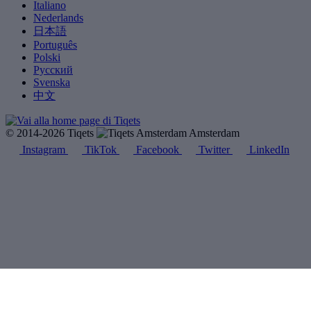
Italiano
Nederlands
日本語
Português
Polski
Русский
Svenska
中文
© 2014-2026 Tiqets
Amsterdam
Instagram
TikTok
Facebook
Twitter
LinkedIn