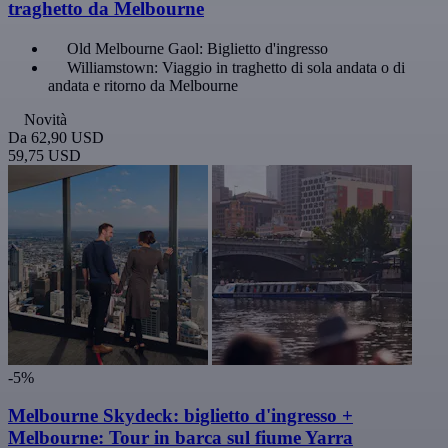
traghetto da Melbourne
Old Melbourne Gaol: Biglietto d'ingresso
Williamstown: Viaggio in traghetto di sola andata o di
andata e ritorno da Melbourne
Novità
Da
62,90 USD
59,75 USD
-5%
Melbourne Skydeck: biglietto d'ingresso +
Melbourne: Tour in barca sul fiume Yarra