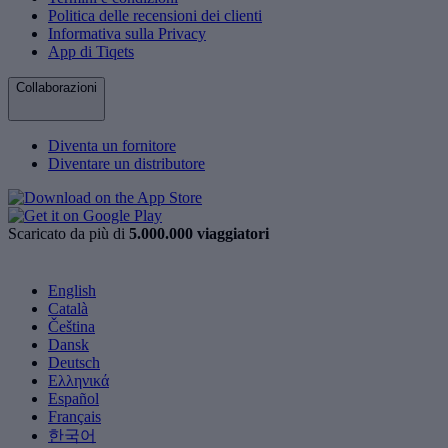
Politica delle recensioni dei clienti
Informativa sulla Privacy
App di Tiqets
Collaborazioni
Diventa un fornitore
Diventare un distributore
Scaricato da più di
5.000.000 viaggiatori
English
Català
Čeština
Dansk
Deutsch
Ελληνικά
Español
Français
한국어