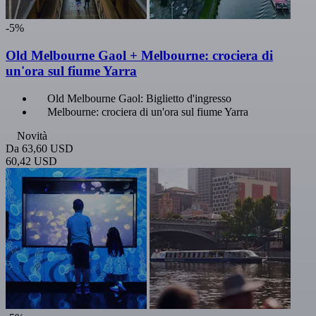
-5%
Old Melbourne Gaol + Melbourne: crociera di
un'ora sul fiume Yarra
Old Melbourne Gaol: Biglietto d'ingresso
Melbourne: crociera di un'ora sul fiume Yarra
Novità
Da
63,60 USD
60,42 USD