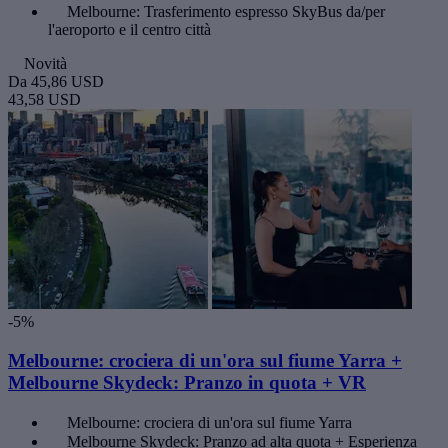
Melbourne: Trasferimento espresso SkyBus da/per
l'aeroporto e il centro città
Novità
Da
45,86 USD
43,58 USD
-5%
Melbourne: crociera di un'ora sul fiume Yarra +
Melbourne Skydeck: Pranzo in quota + VR
Melbourne: crociera di un'ora sul fiume Yarra
Melbourne Skydeck: Pranzo ad alta quota + Esperienza