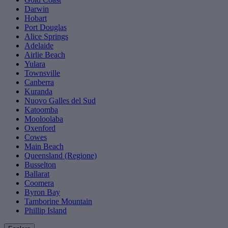
Darwin
Hobart
Port Douglas
Alice Springs
Adelaide
Airlie Beach
Yulara
Townsville
Canberra
Kuranda
Nuovo Galles del Sud
Katoomba
Mooloolaba
Oxenford
Cowes
Main Beach
Queensland (Regione)
Busselton
Ballarat
Coomera
Byron Bay
Tamborine Mountain
Phillip Island