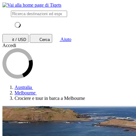
Aiuto
it / USD
Cerca
Accedi
Australia
Melbourne
Crociere e tour in barca a Melbourne