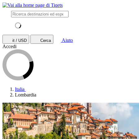
Aiuto
it / USD
Cerca
Accedi
Italia
Lombardia