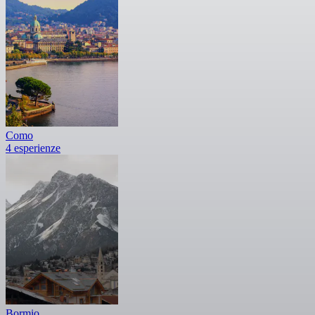
Como
4 esperienze
Bormio