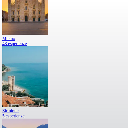
Milano
48 esperienze
Sirmione
5 esperienze