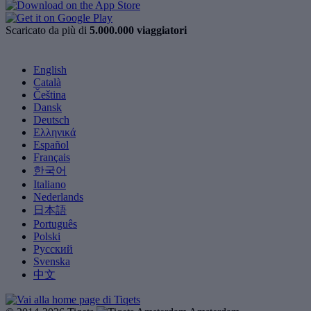
Scaricato da più di
5.000.000 viaggiatori
English
Català
Čeština
Dansk
Deutsch
Ελληνικά
Español
Français
한국어
Italiano
Nederlands
日本語
Português
Polski
Русский
Svenska
中文