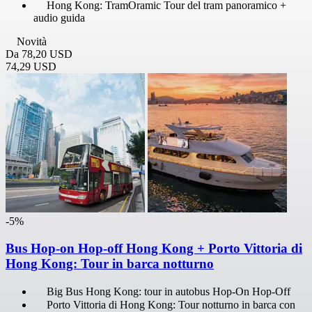
Hong Kong: TramOramic Tour del tram panoramico +
audio guida
Novità
Da
78,20 USD
74,29 USD
-5%
Bus Hop-on Hop-off Hong Kong + Porto Vittoria di
Hong Kong: Tour in barca notturno
Big Bus Hong Kong: tour in autobus Hop-On Hop-Off
Porto Vittoria di Hong Kong: Tour notturno in barca con