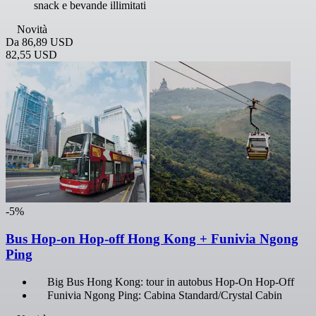
snack e bevande illimitati
Novità
Da
86,89 USD
82,55 USD
-5%
Bus Hop-on Hop-off Hong Kong + Funivia Ngong
Ping
Big Bus Hong Kong: tour in autobus Hop-On Hop-Off
Funivia Ngong Ping: Cabina Standard/Crystal Cabin