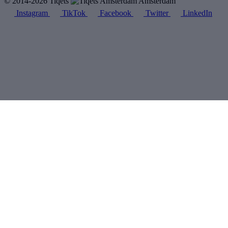
© 2014-2026 Tiqets
Amsterdam
Instagram
TikTok
Facebook
Twitter
LinkedIn