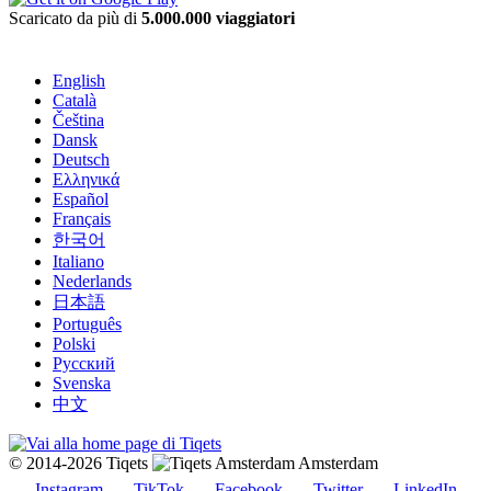
Scaricato da più di
5.000.000 viaggiatori
English
Català
Čeština
Dansk
Deutsch
Ελληνικά
Español
Français
한국어
Italiano
Nederlands
日本語
Português
Polski
Русский
Svenska
中文
© 2014-2026 Tiqets
Amsterdam
Instagram
TikTok
Facebook
Twitter
LinkedIn