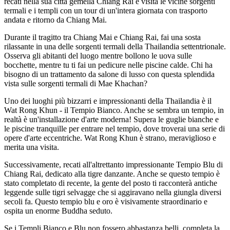
recati nella sua città gemella Chiang Rai e visita le vicine sorgenti
termali e i templi con un tour di un'intera giornata con trasporto
andata e ritorno da Chiang Mai.
Durante il tragitto tra Chiang Mai e Chiang Rai, fai una sosta
rilassante in una delle sorgenti termali della Thailandia settentrionale.
Osserva gli abitanti del luogo mentre bollono le uova sulle
bocchette, mentre tu ti fai un pedicure nelle piscine calde. Chi ha
bisogno di un trattamento da salone di lusso con questa splendida
vista sulle sorgenti termali di Mae Khachan?
Uno dei luoghi più bizzarri e impressionanti della Thailandia è il
Wat Rong Khun - il Tempio Bianco. Anche se sembra un tempio, in
realtà è un'installazione d'arte moderna! Supera le guglie bianche e
le piscine tranquille per entrare nel tempio, dove troverai una serie di
opere d'arte eccentriche. Wat Rong Khun è strano, meraviglioso e
merita una visita.
Successivamente, recati all'altrettanto impressionante Tempio Blu di
Chiang Rai, dedicato alla tigre danzante. Anche se questo tempio è
stato completato di recente, la gente del posto ti racconterà antiche
leggende sulle tigri selvagge che si aggiravano nella giungla diversi
secoli fa. Questo tempio blu e oro è visivamente straordinario e
ospita un enorme Buddha seduto.
Se i Templi Bianco e Blu non fossero abbastanza belli, completa la