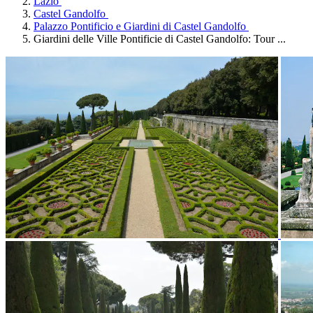
Lazio
Castel Gandolfo
Palazzo Pontificio e Giardini di Castel Gandolfo
Giardini delle Ville Pontificie di Castel Gandolfo: Tour ...