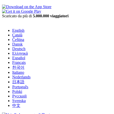
Scaricato da più di
5.000.000 viaggiatori
English
Català
Čeština
Dansk
Deutsch
Ελληνικά
Español
Français
한국어
Italiano
Nederlands
日本語
Português
Polski
Русский
Svenska
中文