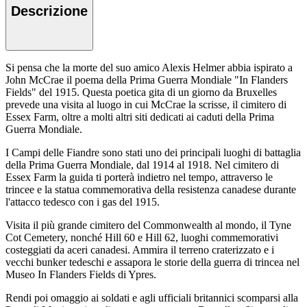
Descrizione
Si pensa che la morte del suo amico Alexis Helmer abbia ispirato a
John McCrae il poema della Prima Guerra Mondiale "In Flanders
Fields" del 1915. Questa poetica gita di un giorno da Bruxelles
prevede una visita al luogo in cui McCrae la scrisse, il cimitero di
Essex Farm, oltre a molti altri siti dedicati ai caduti della Prima
Guerra Mondiale.
I Campi delle Fiandre sono stati uno dei principali luoghi di battaglia
della Prima Guerra Mondiale, dal 1914 al 1918. Nel cimitero di
Essex Farm la guida ti porterà indietro nel tempo, attraverso le
trincee e la statua commemorativa della resistenza canadese durante
l'attacco tedesco con i gas del 1915.
Visita il più grande cimitero del Commonwealth al mondo, il Tyne
Cot Cemetery, nonché Hill 60 e Hill 62, luoghi commemorativi
costeggiati da aceri canadesi. Ammira il terreno craterizzato e i
vecchi bunker tedeschi e assapora le storie della guerra di trincea nel
Museo In Flanders Fields di Ypres.
Rendi poi omaggio ai soldati e agli ufficiali britannici scomparsi alla