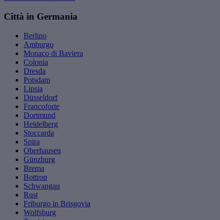
Città in Germania
Berlino
Amburgo
Monaco di Baviera
Colonia
Dresda
Potsdam
Lipsia
Düsseldorf
Francoforte
Dortmund
Heidelberg
Stoccarda
Spira
Oberhausen
Günzburg
Brema
Bottrop
Schwangau
Rust
Friburgo in Brisgovia
Wolfsburg