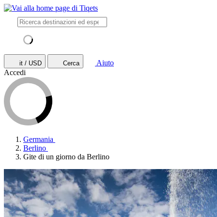
Aiuto
it / USD
Cerca
Accedi
Germania
Berlino
Gite di un giorno da Berlino