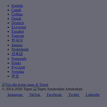
English
Català
Čeština
Dansk
Deutsch
Ελληνικά
Español
Français
한국어
Italiano
Nederlands
日本語
Português
Polski
Русский
Svenska
中文
© 2014-2026 Tiqets
Amsterdam
Instagram
TikTok
Facebook
Twitter
LinkedIn