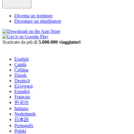
Diventa un fornitore
Diventare un distributore
Scaricato da più di
5.000.000 viaggiatori
English
Català
Čeština
Dansk
Deutsch
Ελληνικά
Español
Français
한국어
Italiano
Nederlands
日本語
Português
Polski