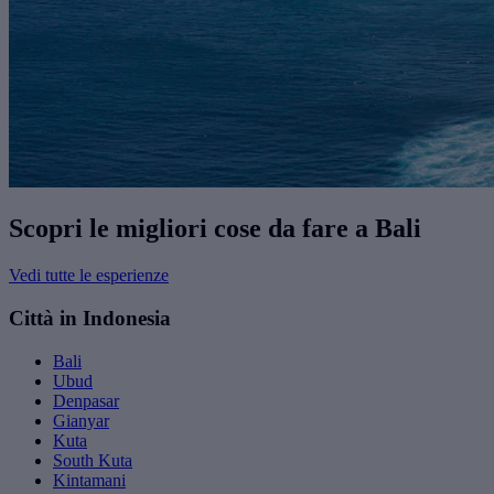
Scopri le migliori cose da fare a Bali
Vedi tutte le esperienze
Città in Indonesia
Bali
Ubud
Denpasar
Gianyar
Kuta
South Kuta
Kintamani