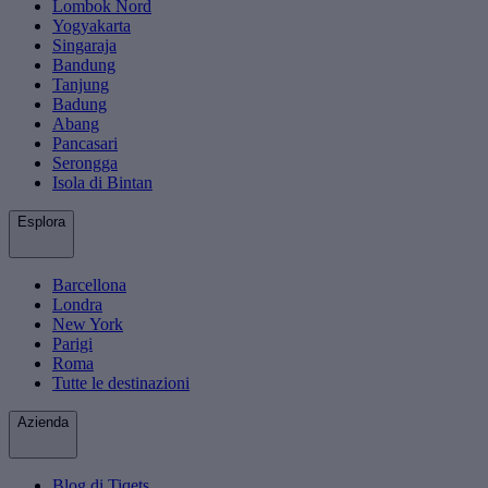
Lombok Nord
Yogyakarta
Singaraja
Bandung
Tanjung
Badung
Abang
Pancasari
Serongga
Isola di Bintan
Esplora
Barcellona
Londra
New York
Parigi
Roma
Tutte le destinazioni
Azienda
Blog di Tiqets