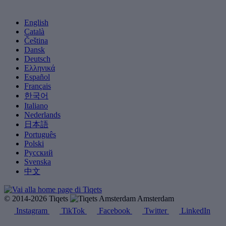
English
Català
Čeština
Dansk
Deutsch
Ελληνικά
Español
Français
한국어
Italiano
Nederlands
日本語
Português
Polski
Русский
Svenska
中文
© 2014-2026 Tiqets
Amsterdam
Instagram
TikTok
Facebook
Twitter
LinkedIn