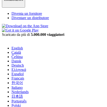
Diventa un fornitore
Diventare un distributore
Scaricato da più di
5.000.000 viaggiatori
English
Català
Čeština
Dansk
Deutsch
Ελληνικά
Español
Français
한국어
Italiano
Nederlands
日本語
Português
Polski