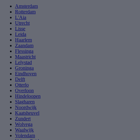
Amsterdam
Rotterdam
L'Aia
Utrecht
Lisse
Leida
Haarlem
Zaandam
Flessinga
Maastricht
Lelystad
Groninga
Eindhoven
Delft
Otterlo
Overloon
Hindeloopen
Slagharen
Noordwijk
Kaatsheuvel
Zundert
Wolvega
Waalwijk
Volendam