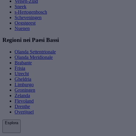
Velsen-Zuid
Sneek
s-Hertogenbosch
Scheveningen
Oegstgeest
Nuenen
Regioni nei Paesi Bassi
Olanda Settentrionale
Olanda Meridionale
Brabante
Frisia
Utrecht
Gheldria
Limburgo
Groningen
Zelanda
Flevoland
Drenthe
Overijssel
Esplora