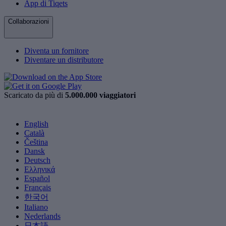
App di Tiqets
Collaborazioni
Diventa un fornitore
Diventare un distributore
Scaricato da più di
5.000.000 viaggiatori
English
Català
Čeština
Dansk
Deutsch
Ελληνικά
Español
Français
한국어
Italiano
Nederlands
日本語