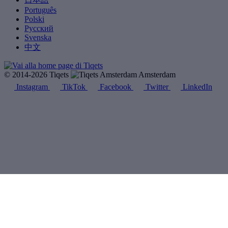
Português
Polski
Русский
Svenska
中文
© 2014-2026 Tiqets
Amsterdam
Instagram
TikTok
Facebook
Twitter
LinkedIn