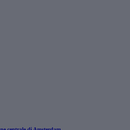
one centrale di Amsterdam