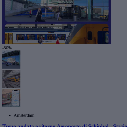
-50%
Amsterdam
Treno andata e ritorno Aeroporto di Schiphol - Stazi