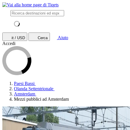
Aiuto
it / USD
Cerca
Accedi
Paesi Bassi
Olanda Settentrionale
Amsterdam
Mezzi pubblici ad Amsterdam