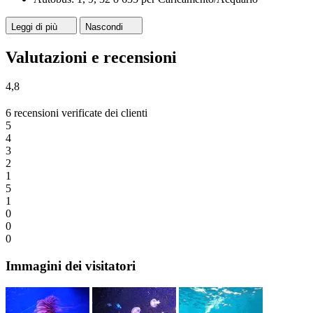
Leggi di più
Nascondi
Valutazioni e recensioni
4,8
6 recensioni verificate dei clienti
5
4
3
2
1
5
1
0
0
0
Immagini dei visitatori