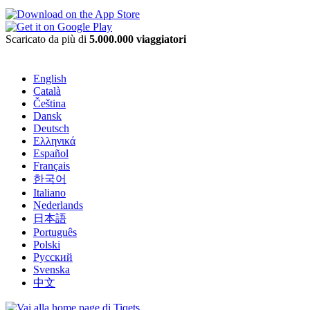
Scaricato da più di
5.000.000 viaggiatori
English
Català
Čeština
Dansk
Deutsch
Ελληνικά
Español
Français
한국어
Italiano
Nederlands
日本語
Português
Polski
Русский
Svenska
中文