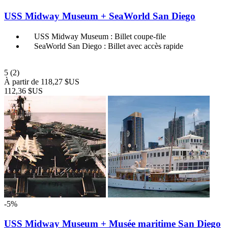
USS Midway Museum + SeaWorld San Diego
USS Midway Museum : Billet coupe-file
SeaWorld San Diego : Billet avec accès rapide
5
(2)
À partir de
118,27 $US
112,36 $US
-5%
USS Midway Museum + Musée maritime San Diego