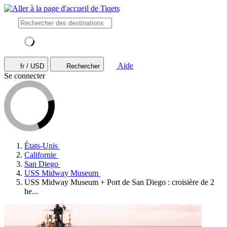
Aide
fr / USD
Rechercher
Se connecter
États-Unis
Californie
San Diego
USS Midway Museum
USS Midway Museum + Port de San Diego : croisière de 2
he...