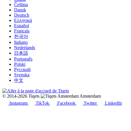
Čeština
Dansk
Deutsch
Ελληνικά
Español
Français
한국어
Italiano
Nederlands
日本語
Português
Polski
Русский
Svenska
中文
© 2014-2026 Tiqets
Amsterdam
Instagram
TikTok
Facebook
Twitter
LinkedIn