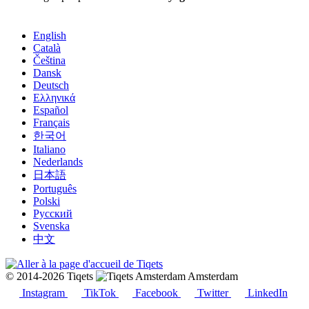
English
Català
Čeština
Dansk
Deutsch
Ελληνικά
Español
Français
한국어
Italiano
Nederlands
日本語
Português
Polski
Русский
Svenska
中文
© 2014-2026 Tiqets
Amsterdam
Instagram
TikTok
Facebook
Twitter
LinkedIn