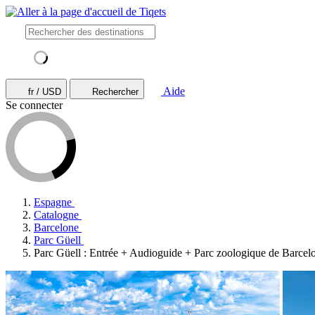
Aide
fr / USD
Rechercher
Se connecter
Espagne
Catalogne
Barcelone
Parc Güell
Parc Güell : Entrée + Audioguide + Parc zoologique de Barcel