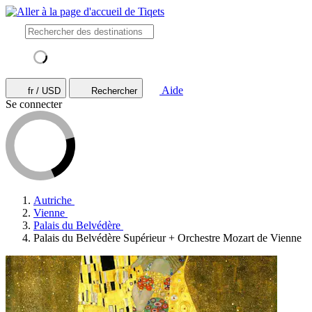
Aide
fr / USD
Rechercher
Se connecter
Autriche
Vienne
Palais du Belvédère
Palais du Belvédère Supérieur + Orchestre Mozart de Vienne