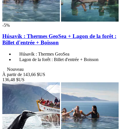
-5%
Húsavík : Thermes GeoSea + Lagon de la forêt :
Billet d'entrée + Boisson
Húsavík : Thermes GeoSea
Lagon de la forêt : Billet d'entrée + Boisson
Nouveau
À partir de
143,66 $US
136,48 $US