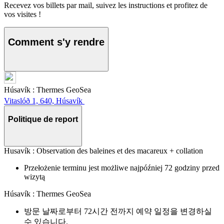
Recevez vos billets par mail, suivez les instructions et profitez de
vos visites !
Comment s'y rendre
Húsavík : Thermes GeoSea
Vitaslóð 1, 640, Húsavík
Politique de report
Husavík : Observation des baleines et des macareux + collation
Przełożenie terminu jest możliwe najpóźniej 72 godziny przed
wizytą
Húsavík : Thermes GeoSea
방문 날짜로부터 72시간 전까지 예약 일정을 변경하실
수 있습니다.