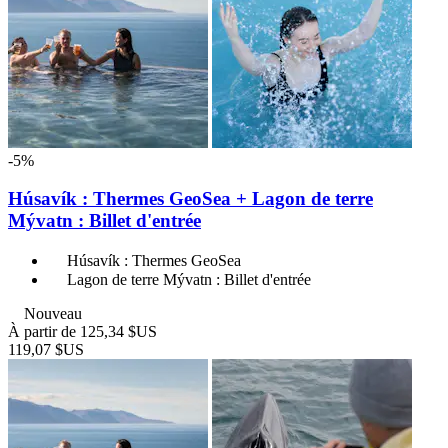
-5%
Húsavík : Thermes GeoSea + Lagon de terre
Mývatn : Billet d'entrée
Húsavík : Thermes GeoSea
Lagon de terre Mývatn : Billet d'entrée
Nouveau
À partir de
125,34 $US
119,07 $US