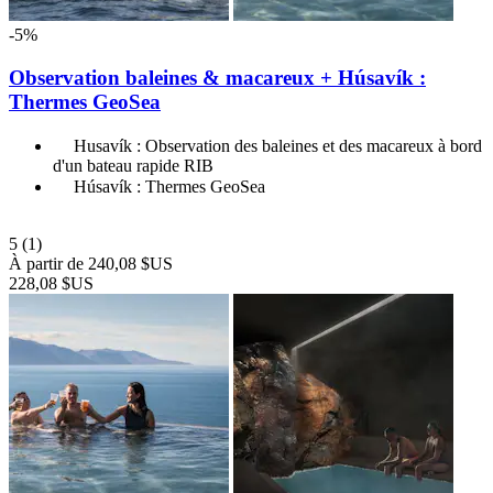
-5%
Observation baleines & macareux + Húsavík :
Thermes GeoSea
Husavík : Observation des baleines et des macareux à bord
d'un bateau rapide RIB
Húsavík : Thermes GeoSea
5
(1)
À partir de
240,08 $US
228,08 $US