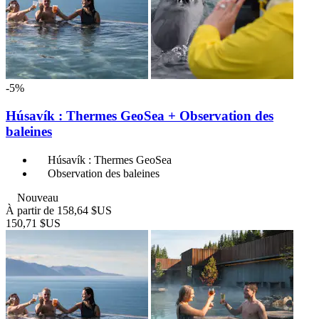
-5%
Húsavík : Thermes GeoSea + Observation des
baleines
Húsavík : Thermes GeoSea
Observation des baleines
Nouveau
À partir de
158,64 $US
150,71 $US