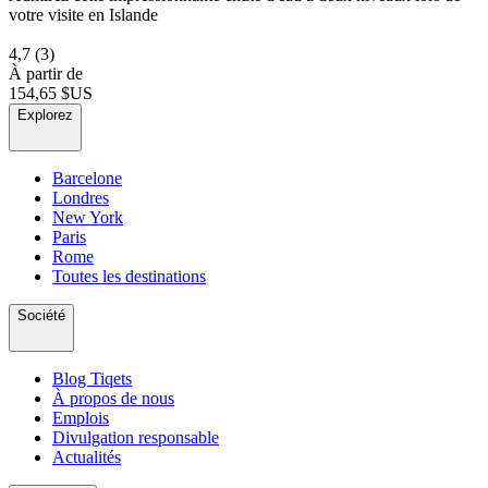
votre visite en Islande
4,7
(3)
À partir de
154,65 $US
Explorez
Barcelone
Londres
New York
Paris
Rome
Toutes les destinations
Société
Blog Tiqets
À propos de nous
Emplois
Divulgation responsable
Actualités