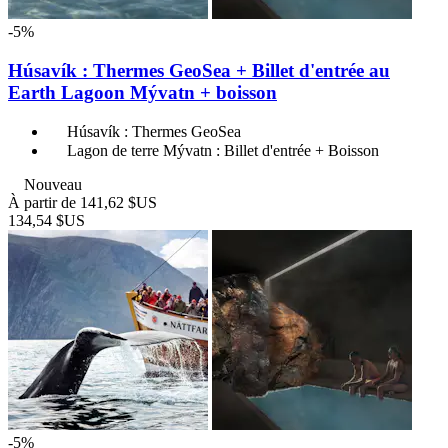
-5%
Húsavík : Thermes GeoSea + Billet d'entrée au
Earth Lagoon Mývatn + boisson
Húsavík : Thermes GeoSea
Lagon de terre Mývatn : Billet d'entrée + Boisson
Nouveau
À partir de
141,62 $US
134,54 $US
-5%