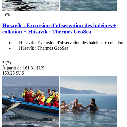
-5%
Husavík : Excursion d'observation des baleines +
collation + Húsavík : Thermes GeoSea
Husavík : Excursion d'observation des baleines + collation
Húsavík : Thermes GeoSea
5
(3)
À partir de
161,31 $US
153,25 $US