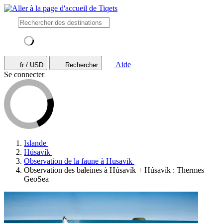
Aide
fr / USD
Rechercher
Se connecter
Islande
Húsavík
Observation de la faune à Husavik
Observation des baleines à Húsavík + Húsavík : Thermes
GeoSea