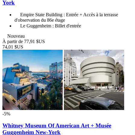
York
Empire State Building : Entrée + Accès à la terrasse
d'observation du 86e étage
Le Guggenheim : Billet d'entrée
Nouveau
À partir de
77,91 $US
74,01 $US
-5%
Whitney Museum Of American Art + Musée
Guggenheim New-York