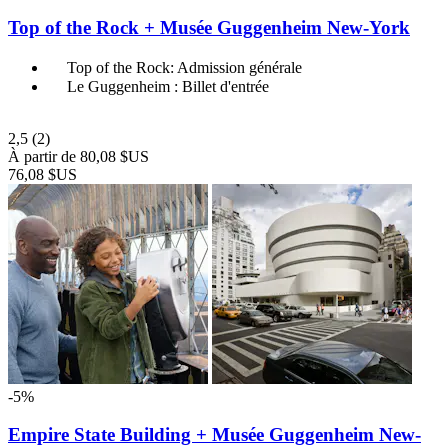
Top of the Rock + Musée Guggenheim New-York
Top of the Rock: Admission générale
Le Guggenheim : Billet d'entrée
2,5
(2)
À partir de
80,08 $US
76,08 $US
-5%
Empire State Building + Musée Guggenheim New-