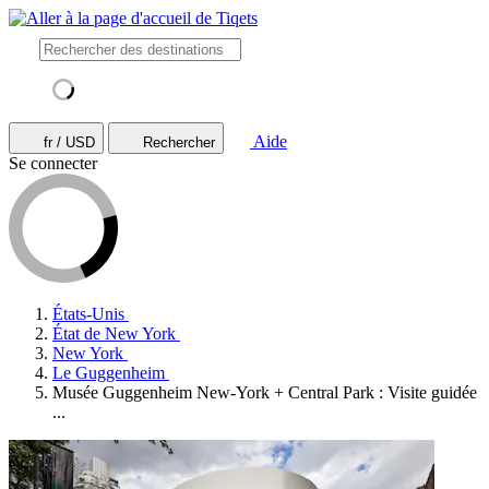
Aide
fr / USD
Rechercher
Se connecter
États-Unis
État de New York
New York
Le Guggenheim
Musée Guggenheim New-York + Central Park : Visite guidée
...