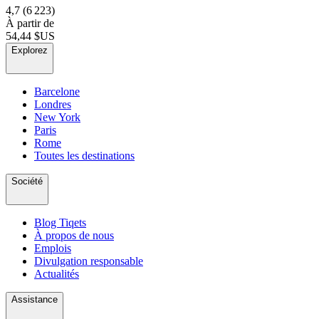
4,7
(6 223)
À partir de
54,44 $US
Explorez
Barcelone
Londres
New York
Paris
Rome
Toutes les destinations
Société
Blog Tiqets
À propos de nous
Emplois
Divulgation responsable
Actualités
Assistance