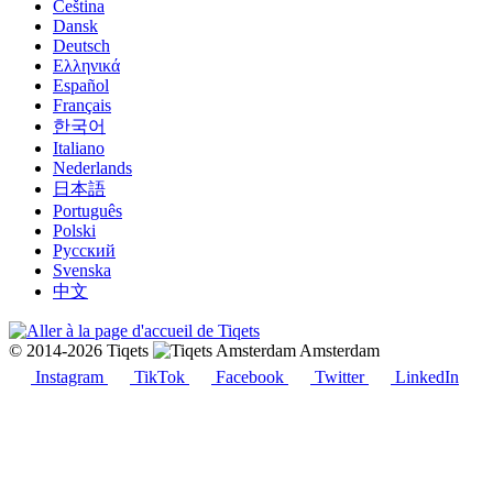
Čeština
Dansk
Deutsch
Ελληνικά
Español
Français
한국어
Italiano
Nederlands
日本語
Português
Polski
Русский
Svenska
中文
© 2014-2026 Tiqets
Amsterdam
Instagram
TikTok
Facebook
Twitter
LinkedIn