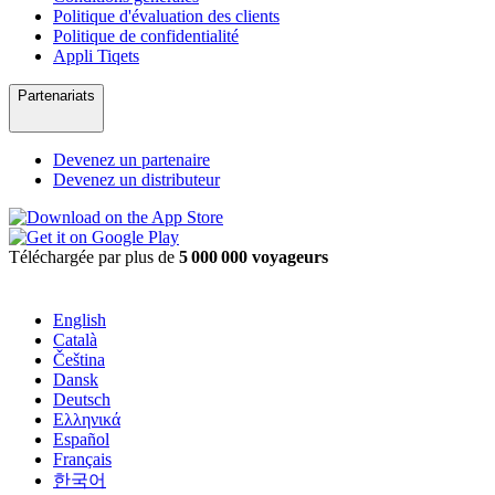
Politique d'évaluation des clients
Politique de confidentialité
Appli Tiqets
Partenariats
Devenez un partenaire
Devenez un distributeur
Téléchargée par plus de
5 000 000 voyageurs
English
Català
Čeština
Dansk
Deutsch
Ελληνικά
Español
Français
한국어