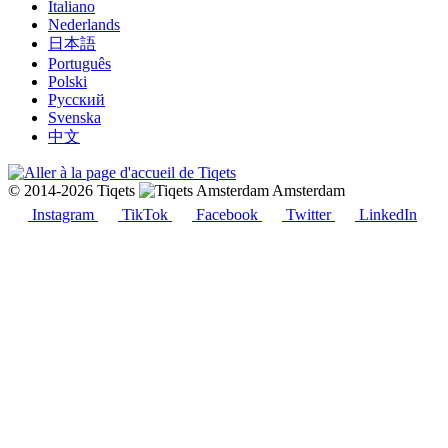
Italiano
Nederlands
日本語
Português
Polski
Русский
Svenska
中文
© 2014-2026 Tiqets
Amsterdam
Instagram
TikTok
Facebook
Twitter
LinkedIn