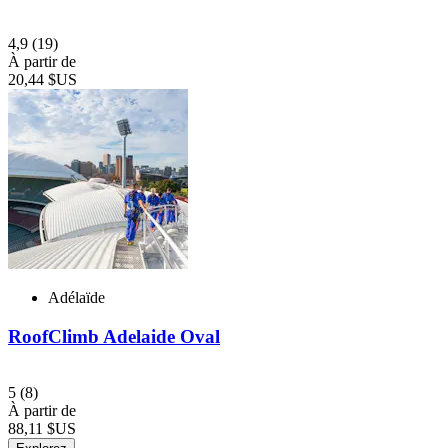
4,9
(19)
À partir de
20,44 $US
Adélaïde
RoofClimb Adelaide Oval
5
(8)
À partir de
88,11 $US