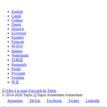
English
Català
Čeština
Dansk
Deutsch
Ελληνικά
Español
Français
한국어
Italiano
Nederlands
日本語
Português
Polski
Русский
Svenska
中文
© 2014-2026 Tiqets
Amsterdam
Instagram
TikTok
Facebook
Twitter
LinkedIn