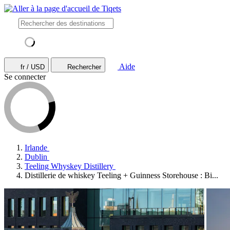
Aide
fr / USD
Rechercher
Se connecter
Irlande
Dublin
Teeling Whyskey Distillery
Distillerie de whiskey Teeling + Guinness Storehouse : Bi...