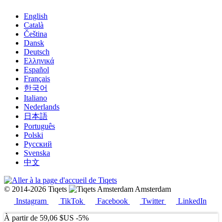
English
Català
Čeština
Dansk
Deutsch
Ελληνικά
Español
Français
한국어
Italiano
Nederlands
日本語
Português
Polski
Русский
Svenska
中文
© 2014-2026 Tiqets
Amsterdam
Instagram
TikTok
Facebook
Twitter
LinkedIn
À partir de
59,06 $US
-5%