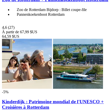
Zoo de Rotterdam Bijdorp : Billet coupe-file
Pannenkoekenboot Rotterdam
4,6
(27)
À partir de
67,99 $US
64,59 $US
-5%
Kinderdijk : Patrimoine mondial de l'UNESCO +
Croisières à Rotterdam