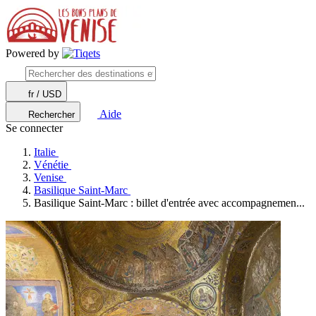
Powered by
fr / USD
Aide
Rechercher
Se connecter
Italie
Vénétie
Venise
Basilique Saint-Marc
Basilique Saint-Marc : billet d'entrée avec accompagnemen...