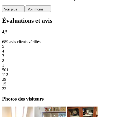
Voir plus
Voir moins
Évaluations et avis
4,5
689 avis clients vérifiés
5
4
3
2
1
501
112
39
15
22
Photos des visiteurs