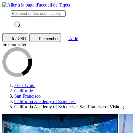
Aide
fr / USD
Rechercher
Se connecter
États-Unis
Californie
San Francisco
California Academy of Sciences
California Academy of Sciences + San Francisco : Visite g...