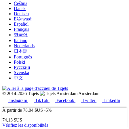
Čeština
Dansk
Deutsch
Ελληνικά
Español
Français
한국어
Italiano
Nederlands
日本語
Português
Polski
Русский
Svenska
中文
© 2014-2026 Tiqets
Amsterdam
Instagram
TikTok
Facebook
Twitter
LinkedIn
À partir de
78,04 $US
-5%
74,13 $US
Vérifiez les disponibilités