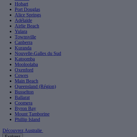
Hobart
Port Douglas
Alice Springs
Adélaïde
Airlie Beach
Yulara
Townsville
Canberra
Kuranda
Nouvelle-Galles du Sud
Katoomba
Mooloolaba
Oxenford
Cowes
Main Beach
Queensland (Région)
Busselton
Ballarat
Coomera
Byron Bay
Mount Tamborine
Phillip Island
Découvrez Australie
Explorez