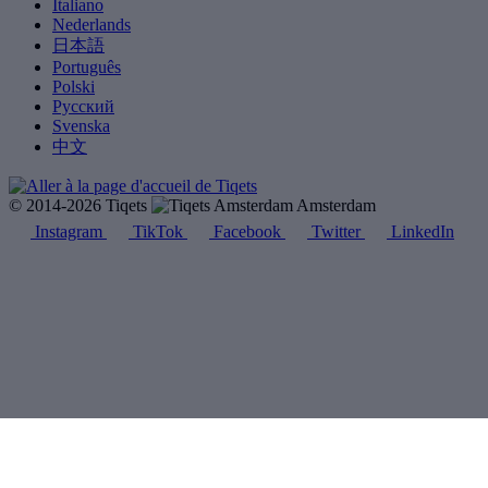
Italiano
Nederlands
日本語
Português
Polski
Русский
Svenska
中文
© 2014-2026 Tiqets
Amsterdam
Instagram
TikTok
Facebook
Twitter
LinkedIn