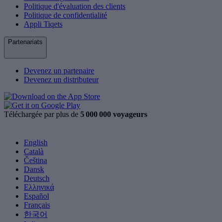
Politique d'évaluation des clients
Politique de confidentialité
Appli Tiqets
Partenariats
Devenez un partenaire
Devenez un distributeur
Téléchargée par plus de
5 000 000 voyageurs
English
Català
Čeština
Dansk
Deutsch
Ελληνικά
Español
Français
한국어