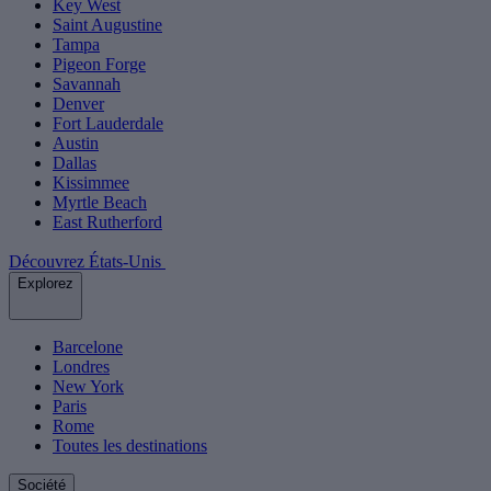
Key West
Saint Augustine
Tampa
Pigeon Forge
Savannah
Denver
Fort Lauderdale
Austin
Dallas
Kissimmee
Myrtle Beach
East Rutherford
Découvrez États-Unis
Explorez
Barcelone
Londres
New York
Paris
Rome
Toutes les destinations
Société