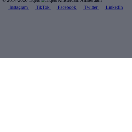
© 2014-2026 Tiqets
Amsterdam
Instagram
TikTok
Facebook
Twitter
LinkedIn