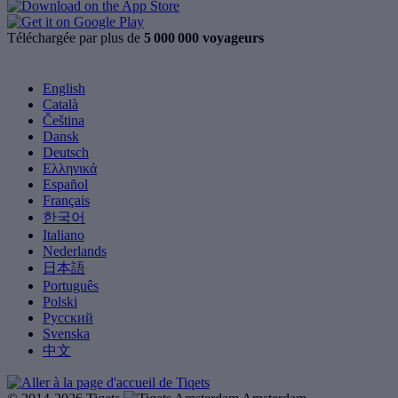
Téléchargée par plus de
5 000 000 voyageurs
English
Català
Čeština
Dansk
Deutsch
Ελληνικά
Español
Français
한국어
Italiano
Nederlands
日本語
Português
Polski
Русский
Svenska
中文