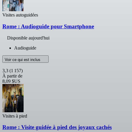
Visites autoguidées
Rome : Audioguide pour Smartphone
Disponible aujourd'hui
Audioguide
Voir ce qui est inclus
3,3
(1 157)
À partir de
8,09 $US
Visites à pied
Rome : Visite guidée à pied des joyaux cachés