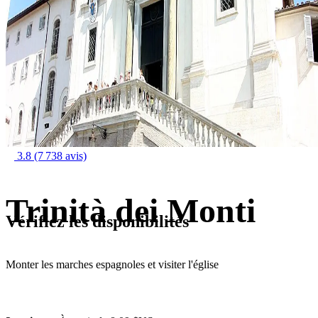
3.8
(7 738 avis)
Trinità dei Monti
Vérifiez les disponibilités
Monter les marches espagnoles et visiter l'église