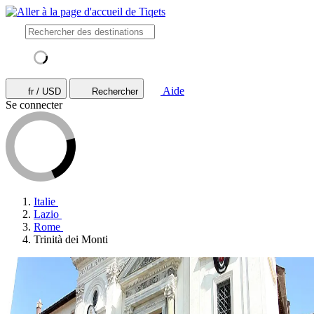
Aide
fr / USD
Rechercher
Se connecter
Italie
Lazio
Rome
Trinità dei Monti