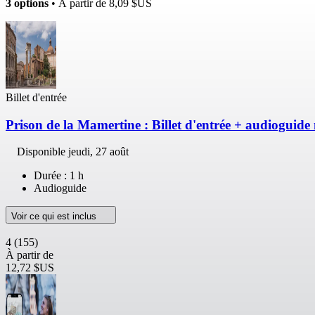
3 options
• À partir de
8,09 $US
Billet d'entrée
Prison de la Mamertine : Billet d'entrée + audioguid
Disponible
jeudi, 27 août
Durée : 1 h
Audioguide
Voir ce qui est inclus
4
(155)
À partir de
12,72 $US