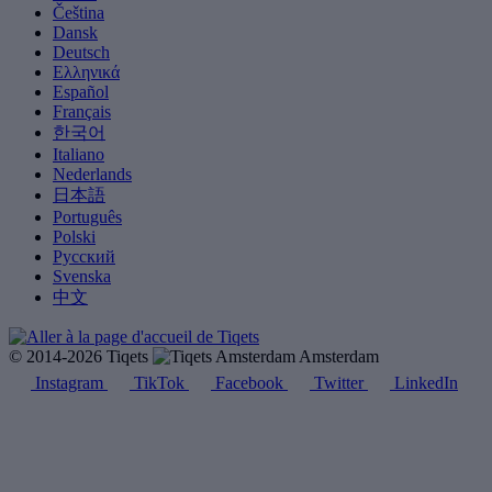
Čeština
Dansk
Deutsch
Ελληνικά
Español
Français
한국어
Italiano
Nederlands
日本語
Português
Polski
Русский
Svenska
中文
© 2014-2026 Tiqets
Amsterdam
Instagram
TikTok
Facebook
Twitter
LinkedIn