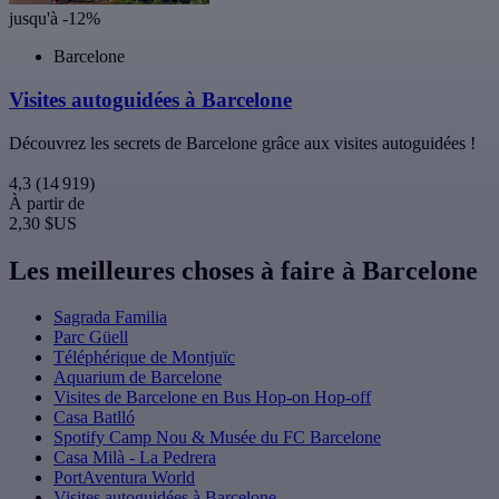
jusqu'à -12%
Barcelone
Visites autoguidées à Barcelone
Découvrez les secrets de Barcelone grâce aux visites autoguidées !
4,3
(14 919)
À partir de
2,30 $US
Les meilleures choses à faire à Barcelone
Sagrada Familia
Parc Güell
Téléphérique de Montjuïc
Aquarium de Barcelone
Visites de Barcelone en Bus Hop-on Hop-off
Casa Batlló
Spotify Camp Nou & Musée du FC Barcelone
Casa Milà - La Pedrera
PortAventura World
Visites autoguidées à Barcelone