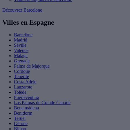
Découvrez Barcelone
Villes en Espagne
Barcelone
Madrid
Séville
Valence
Málaga
Grenade
Palma de Majorque
Cordoue
Tenerife
Costa Adeje
Lanzarote
Tolède
Fuerteventura
Las Palmas de Grande Canarie
Benalmádena
Benidorm
Teruel
Gérone
Bilbao