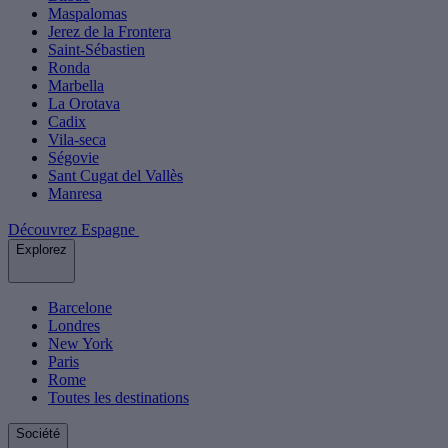
Maspalomas
Jerez de la Frontera
Saint-Sébastien
Ronda
Marbella
La Orotava
Cadix
Vila-seca
Ségovie
Sant Cugat del Vallès
Manresa
Découvrez Espagne
Explorez
Barcelone
Londres
New York
Paris
Rome
Toutes les destinations
Société