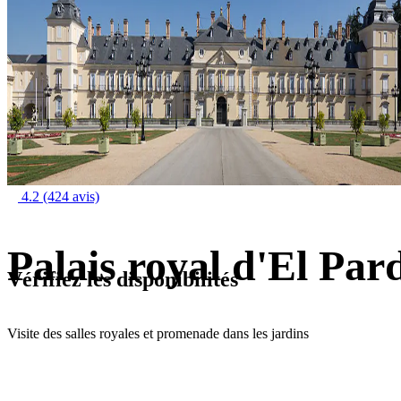
4.2
(424 avis)
Palais royal d'El Par
Vérifiez les disponibilités
Visite des salles royales et promenade dans les jardins