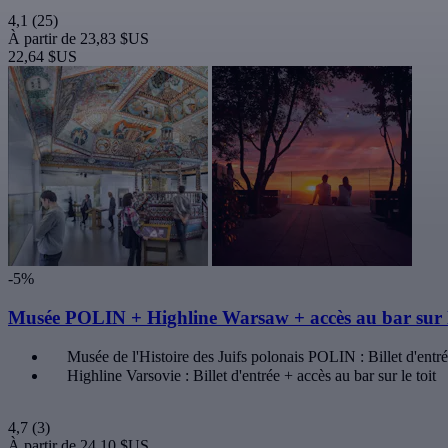
4,1
(25)
À partir de
23,83 $US
22,64 $US
-5%
Musée POLIN + Highline Warsaw + accès au bar sur l
Musée de l'Histoire des Juifs polonais POLIN : Billet d'entr
Highline Varsovie : Billet d'entrée + accès au bar sur le toit
4,7
(3)
À partir de
24,10 $US