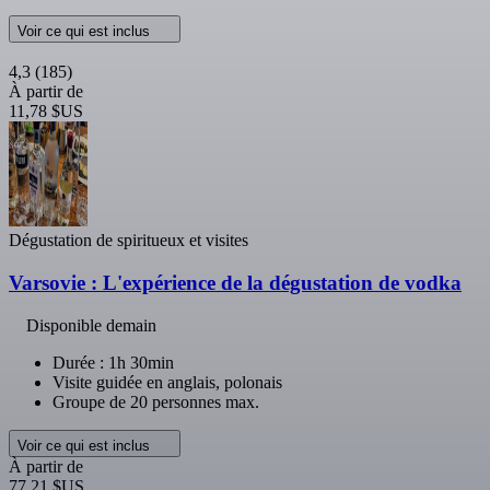
Voir ce qui est inclus
4,3
(185)
À partir de
11,78 $US
Dégustation de spiritueux et visites
Varsovie : L'expérience de la dégustation de vodka
Disponible demain
Durée : 1h 30min
Visite guidée en anglais, polonais
Groupe de 20 personnes max.
Voir ce qui est inclus
À partir de
77,21 $US