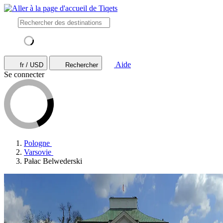
Aide
fr / USD
Rechercher
Se connecter
Pologne
Varsovie
Pałac Belwederski