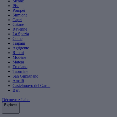
Sienne
Pise
Pompéi
Sirmione
Capri
Catane
Ravenne
La Spezia
Côme
Trapani
Agrigente
Rimini
Modène
Matera
Ercolano
Taormine
San Gimignano
Amalfi
Castelnuovo del Garda
Bari
Découvrez Italie
Explorez