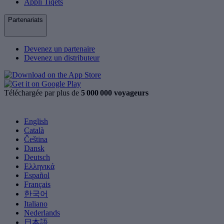
Appli Tiqets
Partenariats
Devenez un partenaire
Devenez un distributeur
Téléchargée par plus de
5 000 000 voyageurs
English
Català
Čeština
Dansk
Deutsch
Ελληνικά
Español
Français
한국어
Italiano
Nederlands
日本語