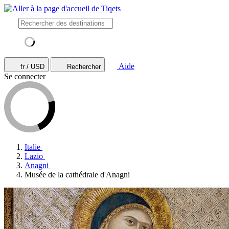
Aide
fr / USD
Rechercher
Se connecter
Italie
Lazio
Anagni
Musée de la cathédrale d'Anagni