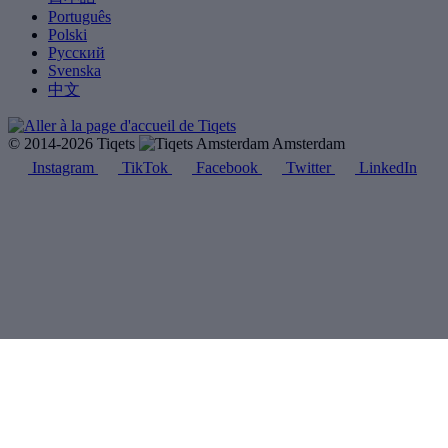
Português
Polski
Русский
Svenska
中文
© 2014-2026 Tiqets
Amsterdam
Instagram
TikTok
Facebook
Twitter
LinkedIn