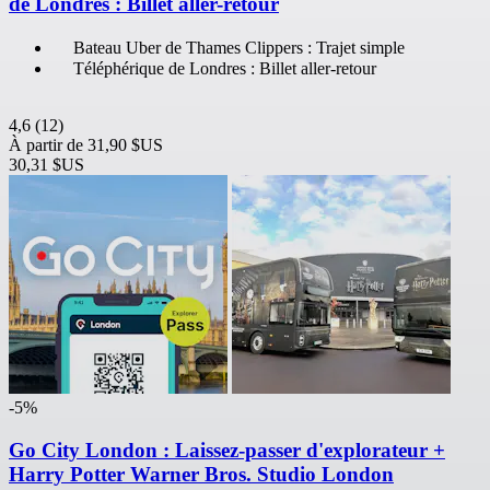
de Londres : Billet aller-retour
Bateau Uber de Thames Clippers : Trajet simple
Téléphérique de Londres : Billet aller-retour
4,6
(12)
À partir de
31,90 $US
30,31 $US
-5%
Go City London : Laissez-passer d'explorateur +
Harry Potter Warner Bros. Studio London