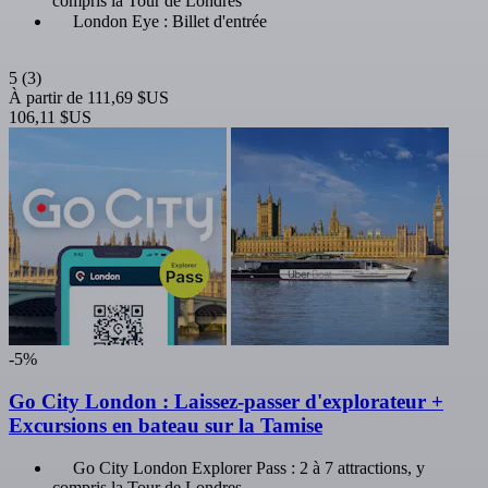
compris la Tour de Londres
London Eye : Billet d'entrée
5
(3)
À partir de
111,69 $US
106,11 $US
-5%
Go City London : Laissez-passer d'explorateur +
Excursions en bateau sur la Tamise
Go City London Explorer Pass : 2 à 7 attractions, y
compris la Tour de Londres