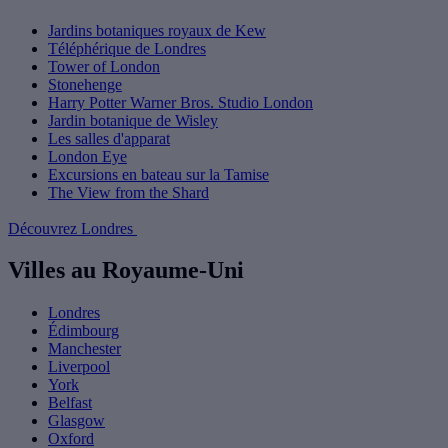
Jardins botaniques royaux de Kew
Téléphérique de Londres
Tower of London
Stonehenge
Harry Potter Warner Bros. Studio London
Jardin botanique de Wisley
Les salles d'apparat
London Eye
Excursions en bateau sur la Tamise
The View from the Shard
Découvrez Londres
Villes au Royaume-Uni
Londres
Édimbourg
Manchester
Liverpool
York
Belfast
Glasgow
Oxford