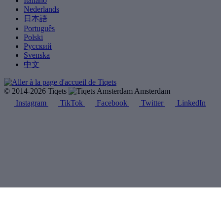
Italiano
Nederlands
日本語
Português
Polski
Русский
Svenska
中文
© 2014-2026 Tiqets
Amsterdam
Instagram
TikTok
Facebook
Twitter
LinkedIn