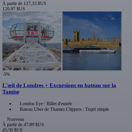
À partir de
127,33 $US
120,97 $US
-5%
L'œil de Londres + Excursions en bateau sur la
Tamise
London Eye : Billet d'entrée
Bateau Uber de Thames Clippers : Trajet simple
Nouveau
À partir de
47,89 $US
45,50 $US