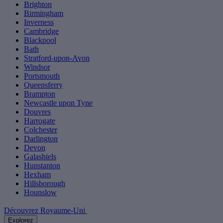
Brighton
Birmingham
Inverness
Cambridge
Blackpool
Bath
Stratford-upon-Avon
Windsor
Portsmouth
Queensferry
Brampton
Newcastle upon Tyne
Douvres
Harrogate
Colchester
Darlington
Devon
Galashiels
Hunstanton
Hexham
Hillsborough
Hounslow
Découvrez Royaume-Uni
Explorez