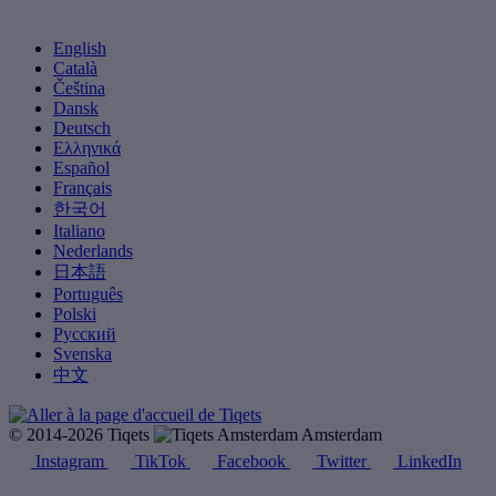
English
Català
Čeština
Dansk
Deutsch
Ελληνικά
Español
Français
한국어
Italiano
Nederlands
日本語
Português
Polski
Русский
Svenska
中文
© 2014-2026 Tiqets
Amsterdam
Instagram
TikTok
Facebook
Twitter
LinkedIn