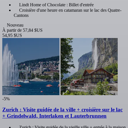
Lindt Home of Chocolate : Billet d'entrée
Croisière d'une heure en catamaran sur le lac des Quatre-
Cantons
Nouveau
À partir de
57,84 $US
54,95 $US
-5%
Zurich : Visite guidée de la ville + croisière sur le lac
+ Grindelwald, Interlaken et Lauterbrunnen
Zurich : Visite guidée de la vieille ville + entrée à la maison