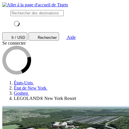
Aide
fr / USD
Rechercher
Se connecter
États-Unis
État de New York
Goshen
LEGOLAND® New York Resort