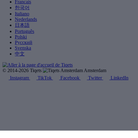
Français
한국어
Italiano
Nederlands
日本語
Português
Polski
Русский
Svenska
中文
© 2014-2026 Tiqets
Amsterdam
Instagram
TikTok
Facebook
Twitter
LinkedIn