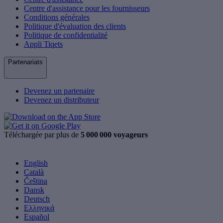
Centre d'assistance pour les fournisseurs
Conditions générales
Politique d'évaluation des clients
Politique de confidentialité
Appli Tiqets
Partenariats
Devenez un partenaire
Devenez un distributeur
Téléchargée par plus de
5 000 000 voyageurs
English
Català
Čeština
Dansk
Deutsch
Ελληνικά
Español