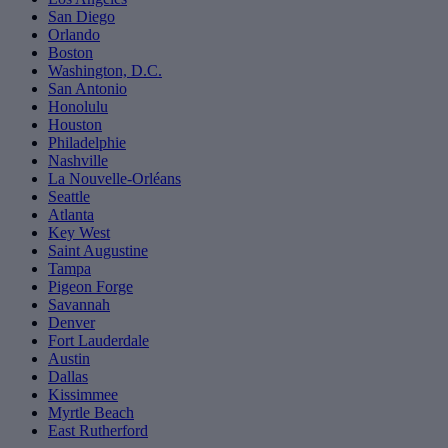
San Diego
Orlando
Boston
Washington, D.C.
San Antonio
Honolulu
Houston
Philadelphie
Nashville
La Nouvelle-Orléans
Seattle
Atlanta
Key West
Saint Augustine
Tampa
Pigeon Forge
Savannah
Denver
Fort Lauderdale
Austin
Dallas
Kissimmee
Myrtle Beach
East Rutherford